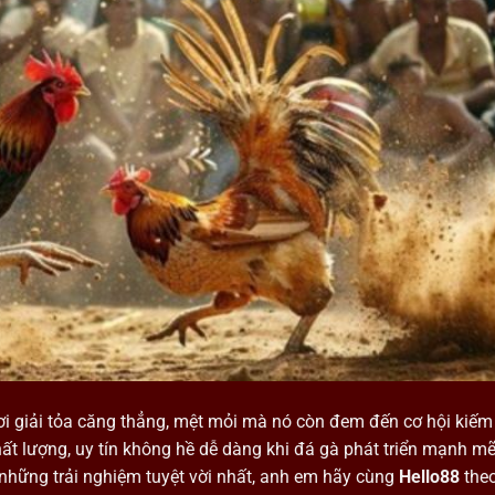
i giải tỏa căng thẳng, mệt mỏi mà nó còn đem đến cơ hội kiếm 
chất lượng, uy tín không hề dễ dàng khi đá gà phát triển mạnh m
i những trải nghiệm tuyệt vời nhất, anh em hãy cùng
Hello88
theo