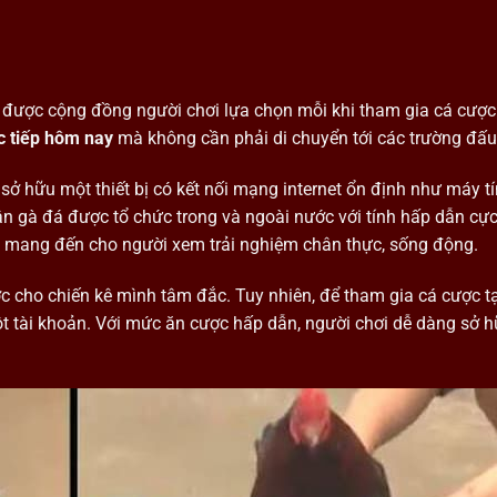
trí được cộng đồng người chơi lựa chọn mỗi khi tham gia cá cược
c tiếp hôm nay
mà không cần phải di chuyển tới các trường đấu
sở hữu một thiết bị có kết nối mạng internet ổn định như máy tí
 trận gà đá được tổ chức trong và ngoài nước với tính hấp dẫn cự
ao mang đến cho người xem trải nghiệm chân thực, sống động.
 cho chiến kê mình tâm đắc. Tuy nhiên, để tham gia cá cược tạ
ột tài khoản. Với mức ăn cược hấp dẫn, người chơi dễ dàng sở 