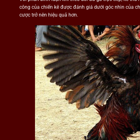
công của chiến kê được đánh giá dưới góc nhìn của ch
cược trở nên hiệu quả hơn.