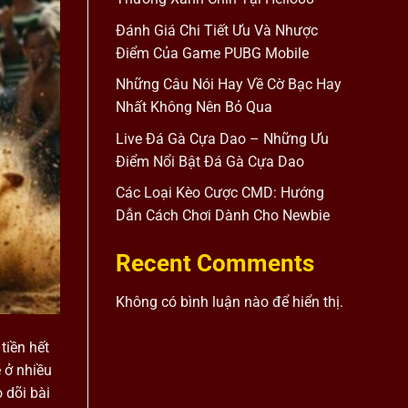
Đánh Giá Chi Tiết Ưu Và Nhược
Điểm Của Game PUBG Mobile
Những Câu Nói Hay Về Cờ Bạc Hay
Nhất Không Nên Bỏ Qua
Live Đá Gà Cựa Dao – Những Ưu
Điểm Nổi Bật Đá Gà Cựa Dao
Các Loại Kèo Cược CMD: Hướng
Dẫn Cách Chơi Dành Cho Newbie
Recent Comments
Không có bình luận nào để hiển thị.
tiền hết
ẽ ở nhiều
 dõi bài