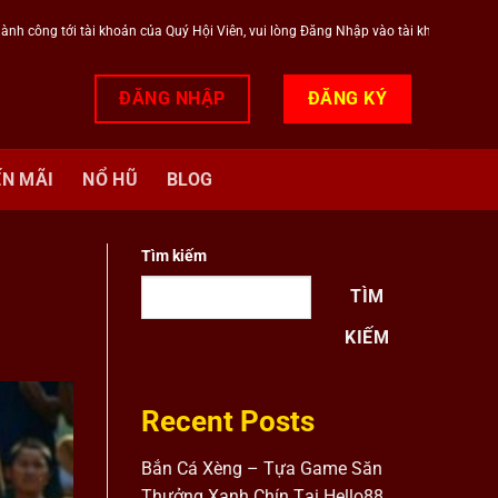
a Quý Hội Viên, vui lòng Đăng Nhập vào tài khoản và mở Hồng Bao May Mắn 🧧 để nh
ĐĂNG NHẬP
ĐĂNG KÝ
N MÃI
NỔ HŨ
BLOG
Tìm kiếm
TÌM
KIẾM
Recent Posts
Bắn Cá Xèng – Tựa Game Săn
Thưởng Xanh Chín Tại Hello88