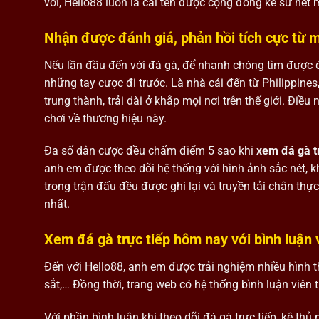
vời, Hello88 luôn là cái tên được cộng đồng kê sư hết 
Nhận được đánh giá, phản hồi tích cực từ m
Nếu lần đầu đến với đá gà, để nhanh chóng tìm được đị
những tay cược đi trước. Là nhà cái đến từ Philippin
trung thành, trải dài ở khắp mọi nơi trên thế giới. Đi
chơi về thương hiệu này.
Đa số dân cược đều chấm điểm 5 sao khi
xem đá gà t
anh em được theo dõi hệ thống với hình ảnh sắc nét, 
trong trận đấu đều được ghi lại và truyền tải chân thự
nhất.
Xem đá gà trực tiếp hôm nay với bình luận 
Đến với Hello88, anh em được trải nghiệm nhiều hình
sắt,… Đồng thời, trang web có hệ thống bình luận viên t
Với phần bình luận khi theo dõi đá gà trực tiếp, kê th