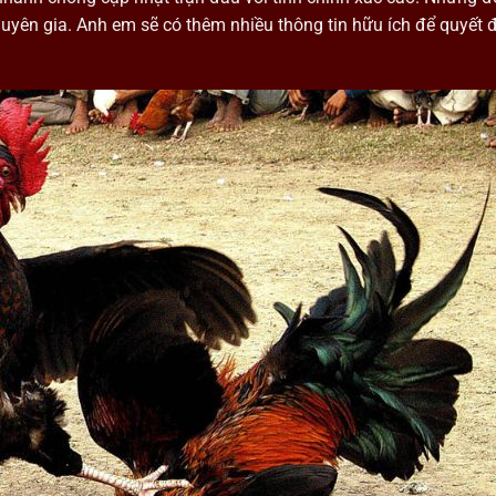
uyên gia. Anh em sẽ có thêm nhiều thông tin hữu ích để quyết 