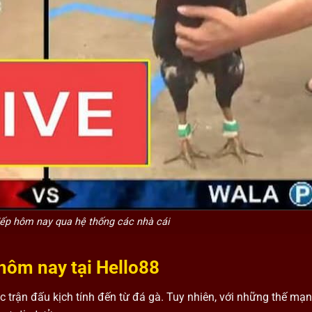
iếp hôm nay qua hệ thống các nhà cái
hôm nay tại Hello88
 trận đấu kịch tính đến từ đá gà. Tuy nhiên, với những thế mạn