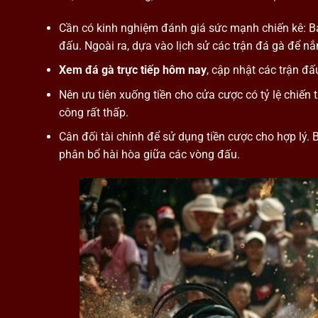
Cần có kinh nghiệm đánh giá sức mạnh chiến kê: B
đấu. Ngoài ra, dựa vào lịch sử các trận đá gà để nắ
Xem đá gà trực tiếp hôm nay
, cập nhật các trận đ
Nên ưu tiên xuống tiền cho cửa cược có tỷ lệ chiế
công rất thấp.
Cân đối tài chính để sử dụng tiền cược cho hợp lý
phân bổ hài hòa giữa các vòng đấu.