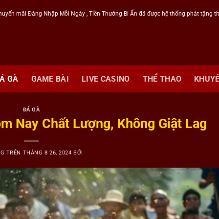
i Ngày , Tiền Thưởng Bí Ẩn đã được hệ thống phát tặng thành công tới tài khoản củ
Á GÀ
GAME BÀI
LIVE CASINO
THỂ THAO
KHUYẾ
ĐÁ GÀ
m Nay Chất Lượng, Không Giật Lag
NG TRÊN
THÁNG 8 26, 2024
BỞI