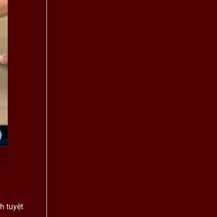
h tuyệt