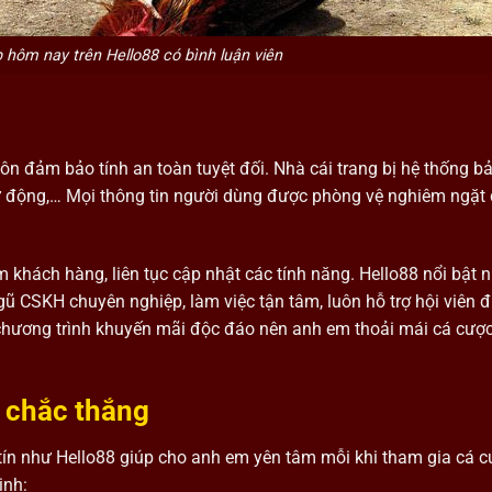
 hôm nay trên Hello88 có bình luận viên
uôn đảm bảo tính an toàn tuyệt đối. Nhà cái trang bị hệ thống b
tự động,… Mọi thông tin người dùng được phòng vệ nghiêm ngặt
m khách hàng, liên tục cập nhật các tính năng. Hello88 nổi bật
ũ CSKH chuyên nghiệp, làm việc tận tâm, luôn hỗ trợ hội viên đ
u chương trình khuyến mãi độc đáo nên anh em thoải mái cá cượ
e chắc thắng
tín như Hello88 giúp cho anh em yên tâm mỗi khi tham gia cá c
ịnh: