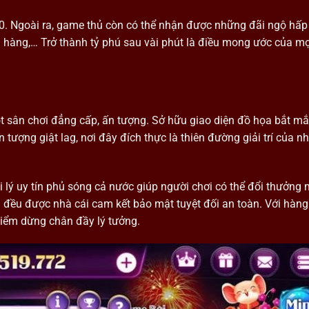
 0. Ngoài ra, game thủ còn có thể nhận được những đãi ngộ hấp
 hàng,… Trở thành tỷ phú sau vài phút là điều mong ước của m
t sân chơi đẳng cấp, ấn tượng. Sở hữu giao diện đồ họa bắt mắ
ượng giật lag, nơi đây đích thực là thiên đường giải trí của n
 lý uy tín phủ sóng cả nước giúp người chơi có thể đổi thưởng
n đều được nhà cái cam kết bảo mật tuyệt đối an toàn. Với hàng
điểm dừng chân đầy lý tưởng.