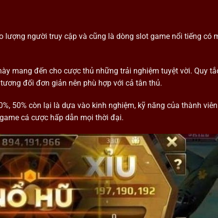
o lượng người truy cập và cũng là dòng slot game nổi tiếng có m
này mang đến cho cược thủ những trải nghiệm tuyệt vời. Quy t
tương đối đơn giản nên phù hợp với cả tân thủ.
0%, 50% còn lại là dựa vào kinh nghiệm, kỹ năng của thành viê
ựa game cá cược hấp dẫn mọi thời đại.