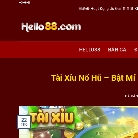
📢📢📢
Chuyển
🎁🎁🎁 Hoạt Động Ưu Đãi: 🧧🧧🧧 Khuyến mãi Đăng Nhập M
đến
nội
dung
HELLO88
BẮN CÁ
Đ
Tài Xỉu Nổ Hũ – Bật M
ĐÃ ĐĂ
22
Th6