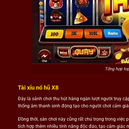
Tổng hợp top
Tài xỉu nổ hũ X8
Đây là sảnh chơi thu hút hàng ngàn lượt người truy cậ
thống âm thanh sinh động tạo cho người chơi cảm giác
Đồng thời, sân chơi này cũng rất chú trọng trong việc 
tích hợp thêm nhiều tính năng độc đáo, tạo cảm giác 