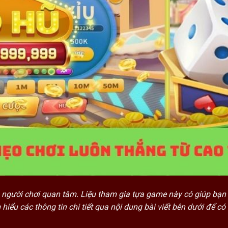
ều người chơi quan tâm. Liệu tham gia tựa game này có giúp bạn
 hiểu các thông tin chi tiết qua nội dung bài viết bên dưới để có