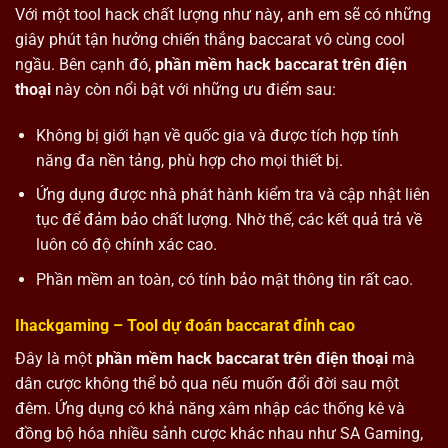
Với một tool hack chất lượng như này, anh em sẽ có những
giây phút tận hưởng chiến thắng baccarat vô cùng cool
ngầu. Bên cạnh đó,
phần mềm hack baccarat trên điện
thoại
này còn nổi bật với những ưu điểm sau:
Không bị giới hạn về quốc gia và được tích hợp tính
năng đa nền tảng, phù hợp cho mọi thiết bị.
Ứng dụng được nhà phát hành kiểm tra và cập nhật liên
tục để đảm bảo chất lượng. Nhờ thế, các kết quả trả về
luôn có độ chính xác cao.
Phần mềm an toàn, có tính bảo mật thông tin rất cao.
Ihackgaming – Tool dự đoán baccarat đỉnh cao
Đây là một
phần mềm hack baccarat trên điện thoại
mà
dân cược không thể bỏ qua nếu muốn đổi đời sau một
đêm. Ứng dụng có khả năng xâm nhập các thống kê và
đồng bộ hóa nhiều sảnh cược khác nhau như SA Gaming,