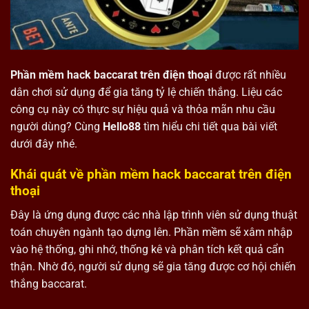
Phần mềm hack baccarat trên điện thoại
được rất nhiều
dân chơi sử dụng để gia tăng tỷ lệ chiến thắng. Liệu các
công cụ này có thực sự hiệu quả và thỏa mãn nhu cầu
người dùng? Cùng
Hello88
tìm hiểu chi tiết qua bài viết
dưới đây nhé.
Khái quát về phần mềm hack baccarat trên điện
thoại
Đây là ứng dụng được các nhà lập trình viên sử dụng thuật
toán chuyên ngành tạo dựng lên. Phần mềm sẽ xâm nhập
vào hệ thống, ghi nhớ, thống kê và phân tích kết quả cẩn
thận. Nhờ đó, người sử dụng sẽ gia tăng được cơ hội chiến
thắng baccarat.