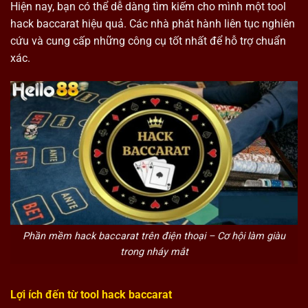
Hiện nay, bạn có thể dễ dàng tìm kiếm cho mình một tool
hack baccarat hiệu quả. Các nhà phát hành liên tục nghiên
cứu và cung cấp những công cụ tốt nhất để hỗ trợ chuẩn
xác.
Phần mềm hack baccarat trên điện thoại – Cơ hội làm giàu
trong nháy mắt
Lợi ích đến từ tool hack baccarat