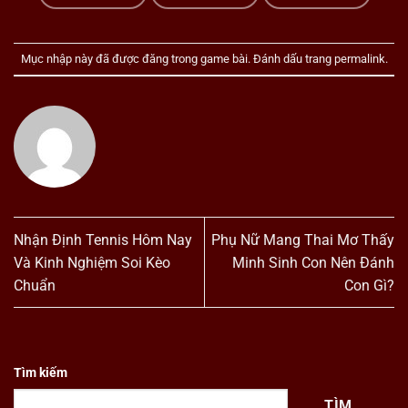
Mục nhập này đã được đăng trong
game bài
. Đánh dấu trang
permalink
.
Nhận Định Tennis Hôm Nay
Phụ Nữ Mang Thai Mơ Thấy
Và Kinh Nghiệm Soi Kèo
Minh Sinh Con Nên Đánh
Chuẩn
Con Gì?
Tìm kiếm
TÌM