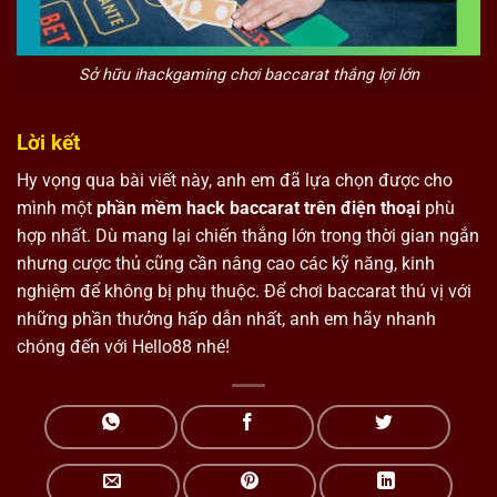
Sở hữu ihackgaming chơi baccarat thắng lợi lớn
Lời kết
Hy vọng qua bài viết này, anh em đã lựa chọn được cho
mình một
phần mềm hack baccarat trên điện thoại
phù
hợp nhất. Dù mang lại chiến thắng lớn trong thời gian ngắn
nhưng cược thủ cũng cần nâng cao các kỹ năng, kinh
nghiệm để không bị phụ thuộc. Để chơi baccarat thú vị với
những phần thưởng hấp dẫn nhất, anh em hãy nhanh
chóng đến với Hello88 nhé!