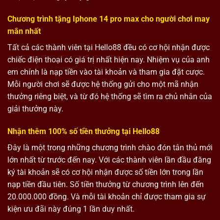
Chương trình tặng Iphone 14 pro max cho người chơi may
mắn nhất
Tất cả các thành viên tại Hello88 đều có cơ hội nhận được
chiếc điện thoại có giá trị nhất hiện nay. Nhiệm vụ của anh
em chính là nạp tiền vào tài khoản và tham gia đặt cược.
Mỗi người chơi sẽ được hệ thống gửi cho một mã nhận
thưởng riêng biệt, và từ đó hệ thống sẽ tìm ra chủ nhân của
giải thưởng này.
Nhận thêm 100% số tiền thưởng tại Hello88
Đây là một trong những chương trình chào đón tân thủ mới
lớn nhất từ trước đến nay. Với các thành viên lần đầu đăng
ký tài khoản sẽ có cơ hội nhận được số tiền lớn trong lần
nạp tiền đầu tiên. Số tiền thưởng từ chương trình lên đến
20.000.000 đồng. Và mỗi tài khoản chỉ được tham gia sự
kiện ưu đãi này đúng 1 lần duy nhất.