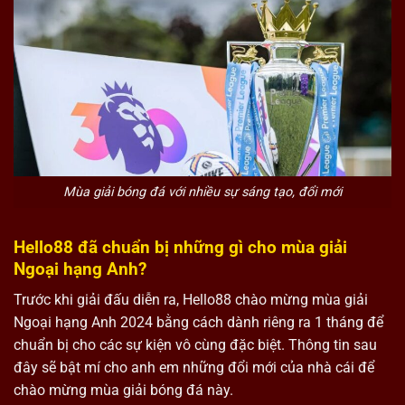
Mùa giải bóng đá với nhiều sự sáng tạo, đổi mới
Hello88 đã chuẩn bị những gì cho mùa giải
Ngoại hạng Anh?
Trước khi giải đấu diễn ra, Hello88 chào mừng mùa giải
Ngoại hạng Anh 2024 bằng cách dành riêng ra 1 tháng để
chuẩn bị cho các sự kiện vô cùng đặc biệt. Thông tin sau
đây sẽ bật mí cho anh em những đổi mới của nhà cái để
chào mừng mùa giải bóng đá này.