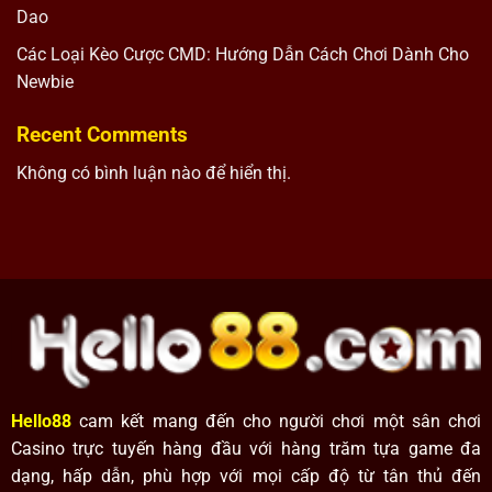
Dao
Các Loại Kèo Cược CMD: Hướng Dẫn Cách Chơi Dành Cho
Newbie
Recent Comments
Không có bình luận nào để hiển thị.
Hello88
cam kết mang đến cho người chơi một sân chơi
Casino trực tuyến hàng đầu với hàng trăm tựa game đa
dạng, hấp dẫn, phù hợp với mọi cấp độ từ tân thủ đến