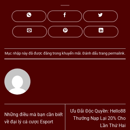
Mục nhập này đã được đăng trong
khuyến mãi
. Đánh dấu trang
permalink
.
Ưu Đãi Độc Quyền: Hello88
Những điều mà bạn cần biết
Thưởng Nạp Lại 20% Cho
về đại lý cá cược Esport
Lần Thứ Hai