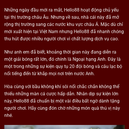
Những ngày đầu mới ra mắt, Hello88 hoạt động chủ yếu
tại thị trường châu Âu. Nhưng về sau, nhà cái này đã mở
rộng thị trường sang các nước khu vực châu Á. Mặc dù chỉ
mới xuất hiện tại Việt Nam nhưng Hello88 đã nhanh chóng
thu hút được nhiều người chơi vì chất lượng dịch vụ cao.
Như anh em đã biết, khoảng thời gian này đang diễn ra
một giải bóng rất lớn, đó chính là Ngoại hạng Anh. Đây là
một trong những sự kiện quy tụ 20 đội bóng và câu lạc bộ
nổi tiếng đến từ khắp mọi nơi trên nước Anh.
Hòa cùng với bầu không khí sôi nổi chắc chắn không thể
thiếu những màn cá cược hấp dẫn. Nhân dịp sự kiện lớn
này, Hello88 đã chuẩn bị một vài điều bất ngờ dành tặng
người chơi. Hãy cùng đón chờ những món quà thú vị này
nhé.