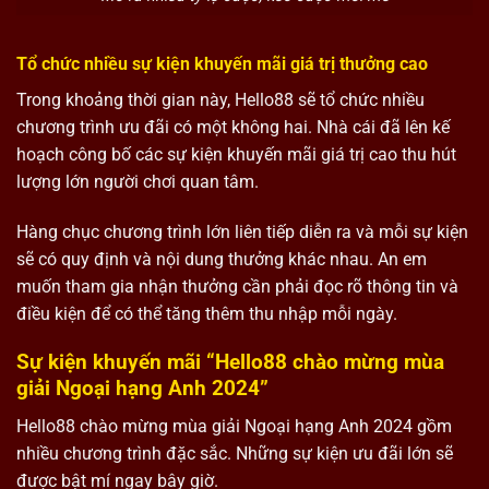
Tổ chức nhiều sự kiện khuyến mãi giá trị thưởng cao
Trong khoảng thời gian này, Hello88 sẽ tổ chức nhiều
chương trình ưu đãi có một không hai. Nhà cái đã lên kế
hoạch công bố các sự kiện khuyến mãi giá trị cao thu hút
lượng lớn người chơi quan tâm.
Hàng chục chương trình lớn liên tiếp diễn ra và mỗi sự kiện
sẽ có quy định và nội dung thưởng khác nhau. An em
muốn tham gia nhận thưởng cần phải đọc rõ thông tin và
điều kiện để có thể tăng thêm thu nhập mỗi ngày.
Sự kiện khuyến mãi “Hello88 chào mừng mùa
giải Ngoại hạng Anh 2024”
Hello88 chào mừng mùa giải Ngoại hạng Anh 2024 gồm
nhiều chương trình đặc sắc. Những sự kiện ưu đãi lớn sẽ
được bật mí ngay bây giờ.