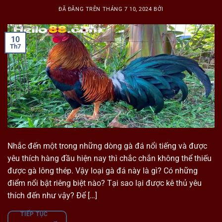
ĐÃ ĐĂNG TRÊN
THÁNG 7 10, 2024
BỞI
10
Th7
Nhắc đến một trong những dòng gà đá nổi tiếng và được
yêu thích hàng đầu hiện nay thì chắc chắn không thể thiếu
được gà lông thép. Vậy loại gà đá này là gì? Có những
điểm nổi bật riêng biệt nào? Tại sao lại được kê thủ yêu
thích đến như vậy? Để […]
TIẾP TỤC
→