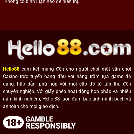
Không có bình luận nào để hiển thị.
Hello88
cam kết mang đến cho người chơi một sân chơi
Casino trực tuyến hàng đầu với hàng trăm tựa game đa
dạng, hấp dẫn, phù hợp với mọi cấp độ từ tân thủ đến
chuyên nghiệp. Với giấy phép hoạt động hợp pháp và nhiều
năm kinh nghiệm, Hello 88 luôn đảm bảo tính minh bạch và
an toàn cho mọi giao dịch.