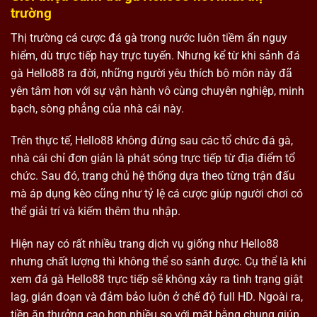
trường
Thị trường cá cược đá gà trong nước luôn tiềm ẩn nguy
hiểm, dù trực tiếp hay trực tuyến. Nhưng kể từ khi sảnh đá
gà Hello88 ra đời, những người yêu thích bộ môn này đã
yên tâm hơn với sự vận hành vô cùng chuyên nghiệp, minh
bạch, sòng phẳng của nhà cái này.
Trên thực tế, Hello88 không đứng sau các tổ chức đá gà,
nhà cái chỉ đơn giản là phát sóng trực tiếp từ địa điểm tổ
chức. Sau đó, trang chủ hệ thống dựa theo từng trận đấu
mà áp dụng kèo cũng như tỷ lệ cá cược giúp người chơi có
thể giải trí và kiếm thêm thu nhập.
Hiện nay có rất nhiều trang dịch vụ giống như Hello88
nhưng chất lượng thì không thể so sánh được. Cụ thể là khi
xem đá gà Hello88 trực tiếp sẽ không xảy ra tình trạng giật
lag, gián đoạn và đảm bảo luôn ở chế độ full HD. Ngoài ra,
tiền ăn thưởng cao hơn nhiều so với mặt bằng chung giúp