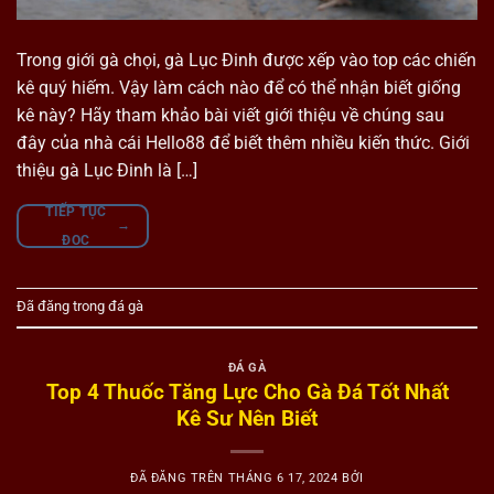
Trong giới gà chọi, gà Lục Đinh được xếp vào top các chiến
kê quý hiếm. Vậy làm cách nào để có thể nhận biết giống
kê này? Hãy tham khảo bài viết giới thiệu về chúng sau
đây của nhà cái Hello88 để biết thêm nhiều kiến thức. Giới
thiệu gà Lục Đinh là […]
TIẾP TỤC
→
ĐỌC
Đã đăng trong
đá gà
ĐÁ GÀ
Top 4 Thuốc Tăng Lực Cho Gà Đá Tốt Nhất
Kê Sư Nên Biết
ĐÃ ĐĂNG TRÊN
THÁNG 6 17, 2024
BỞI