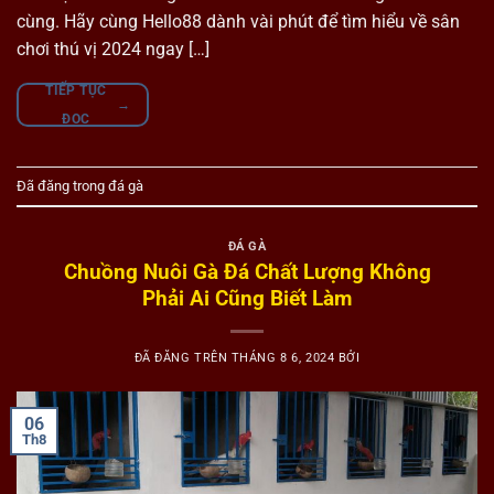
cùng. Hãy cùng Hello88 dành vài phút để tìm hiểu về sân
chơi thú vị 2024 ngay […]
TIẾP TỤC
→
ĐỌC
Đã đăng trong
đá gà
ĐÁ GÀ
Chuồng Nuôi Gà Đá Chất Lượng Không
Phải Ai Cũng Biết Làm
ĐÃ ĐĂNG TRÊN
THÁNG 8 6, 2024
BỞI
06
Th8