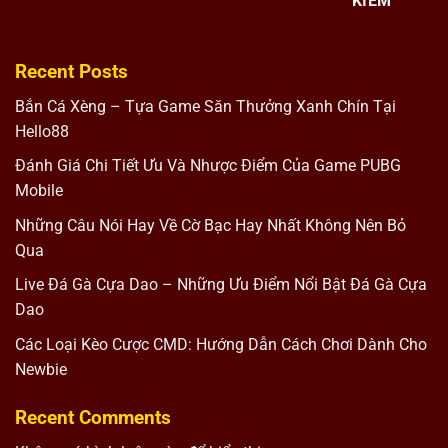
KIẾM
Recent Posts
Bắn Cá Xèng – Tựa Game Săn Thưởng Xanh Chín Tại
Hello88
Đánh Giá Chi Tiết Ưu Và Nhược Điểm Của Game PUBG
Mobile
Những Câu Nói Hay Về Cờ Bạc Hay Nhất Không Nên Bỏ
Qua
Live Đá Gà Cựa Dao – Những Ưu Điểm Nổi Bật Đá Gà Cựa
Dao
Các Loại Kèo Cược CMD: Hướng Dẫn Cách Chơi Dành Cho
Newbie
Recent Comments